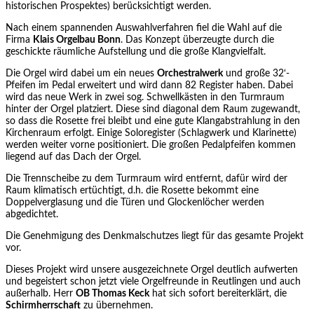
historischen Prospektes) berücksichtigt werden.
Nach einem spannenden Auswahlverfahren fiel die Wahl auf die
Firma
Klais Orgelbau Bonn
. Das Konzept überzeugte durch die
geschickte räumliche Aufstellung und die große Klangvielfalt.
Die Orgel wird dabei um ein neues
Orchestralwerk
und große 32‘-
Pfeifen im Pedal erweitert und wird dann 82 Register haben. Dabei
wird das neue Werk in zwei sog. Schwellkästen in den Turmraum
hinter der Orgel platziert. Diese sind diagonal dem Raum zugewandt,
so dass die Rosette frei bleibt und eine gute Klangabstrahlung in den
Kirchenraum erfolgt. Einige Soloregister (Schlagwerk und Klarinette)
werden weiter vorne positioniert. Die großen Pedalpfeifen kommen
liegend auf das Dach der Orgel.
Die Trennscheibe zu dem Turmraum wird entfernt, dafür wird der
Raum klimatisch ertüchtigt, d.h. die Rosette bekommt eine
Doppelverglasung und die Türen und Glockenlöcher werden
abgedichtet.
Die Genehmigung des Denkmalschutzes liegt für das gesamte Projekt
vor.
Dieses Projekt wird unsere ausgezeichnete Orgel deutlich aufwerten
und begeistert schon jetzt viele Orgelfreunde in Reutlingen und auch
außerhalb. Herr
OB Thomas Keck
hat sich sofort bereiterklärt, die
Schirmherrschaft
zu übernehmen.