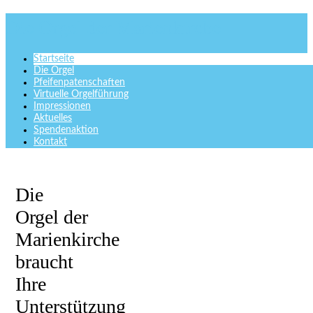
Die Orgel der Marienkirche
Startseite
Die Orgel
Pfeifenpatenschaften
Virtuelle Orgelführung
Impressionen
Aktuelles
Spendenaktion
Kontakt
Die
Orgel der
Marienkirche
braucht
Ihre
Unterstützung