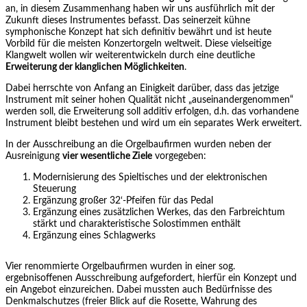
an, in diesem Zusammenhang haben wir uns ausführlich mit der
Zukunft dieses Instrumentes befasst. Das seinerzeit kühne
symphonische Konzept hat sich definitiv bewährt und ist heute
Vorbild für die meisten Konzertorgeln weltweit. Diese vielseitige
Klangwelt wollen wir weiterentwickeln durch eine deutliche
Erweiterung der klanglichen Möglichkeiten
.
Dabei herrschte von Anfang an Einigkeit darüber, dass das jetzige
Instrument mit seiner hohen Qualität nicht „auseinandergenommen“
werden soll, die Erweiterung soll additiv erfolgen, d.h. das vorhandene
Instrument bleibt bestehen und wird um ein separates Werk erweitert.
In der Ausschreibung an die Orgelbaufirmen wurden neben der
Ausreinigung
vier wesentliche Ziele
vorgegeben:
Modernisierung des Spieltisches und der elektronischen
Steuerung
Ergänzung großer 32‘-Pfeifen für das Pedal
Ergänzung eines zusätzlichen Werkes, das den Farbreichtum
stärkt und charakteristische Solostimmen enthält
Ergänzung eines Schlagwerks
Vier renommierte Orgelbaufirmen wurden in einer sog.
ergebnisoffenen Ausschreibung aufgefordert, hierfür ein Konzept und
ein Angebot einzureichen. Dabei mussten auch Bedürfnisse des
Denkmalschutzes (freier Blick auf die Rosette, Wahrung des